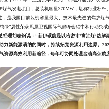
炉煤气发电项目，总装机容量370MW，堪称行业标杆
0万吨，是我国目前装机容量最大、技术最先进的焦炉煤
“纯绿”属性荣获凤凰卫视国际气候峰会碳中和行动突破
总经理胡志钢说：
“新伊碳能是以哈密市‘富油煤’热
助力新能源消纳的同时，持续拓宽资源利用边界。
2
煤气资源高效利用新途径，每年可协同处理含油高杂质