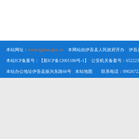
本站网址：
www.xjyiwu.gov.cn
本网站由伊吾县人民政府开办 伊吾县
本站ICP备案号：【新ICP备12001180号-1】 公安机关备案号：652223020
本站办公地址伊吾县振兴东路66号
本站地图
联系电话：09026722