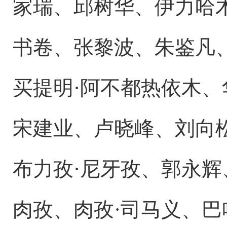
家瑞、邱树华、伊力哈木
书卷、张黎波、朱鉴凡
买提明·阿不都热依木
宋建业、卢晓峰、刘向
布力孜·尼牙孜、郭永辉
肉孜、肉孜·司马义、巴