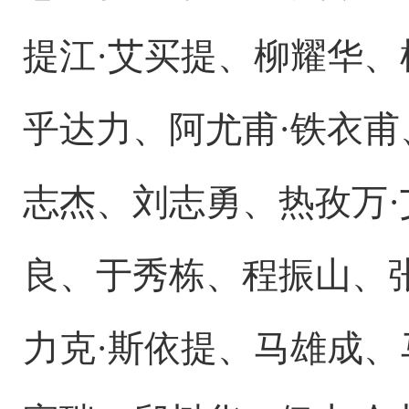
提江·艾买提、柳耀华、
乎达力、阿尤甫·铁衣甫
志杰、刘志勇、热孜万·
良、于秀栋、程振山、张
力克·斯依提、马雄成、