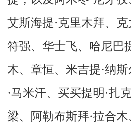
艾斯海提·克里木拜、克
符强、华士飞、哈尼巴提
木、章恒、米吉提·纳斯
·马米汗、买买提明·扎
梁、阿勒布斯拜·拉合木