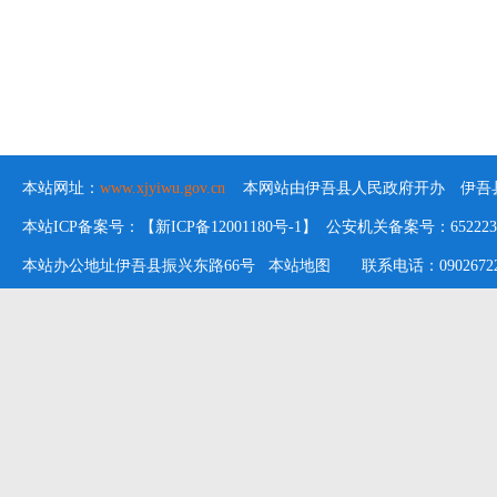
本站网址：
www.xjyiwu.gov.cn
本网站由伊吾县人民政府开办 伊吾县
本站ICP备案号：【新ICP备12001180号-1】 公安机关备案号：652223020
本站办公地址伊吾县振兴东路66号
本站地图
联系电话：09026722