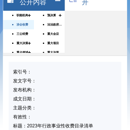
公开内容
开
+
+
职能机构
预决算
涉企收费
法治政府建设年度报告
三公经费
重大会议
+
重大决策
重大项目
+
重点领域
重大决策预公开
财政资金直达基层
权责清单
索引号：
行政许可、处罚、强制公示
公务员招录
发文字号：
规划信息
议案提案
发布机构：
成文日期：
主题分类：
有
效
性：
标
题：
2023年行政事业性收费目录清单